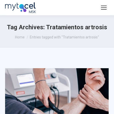
Tag Archives:
Tratamientos artrosis
You are here:
Home
Entries tagged with "Tratamientos artrosis"